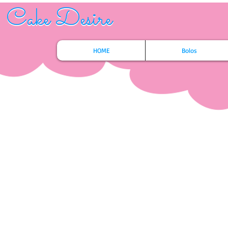
Cake Desire
Cake Desire
HOME
Bolos