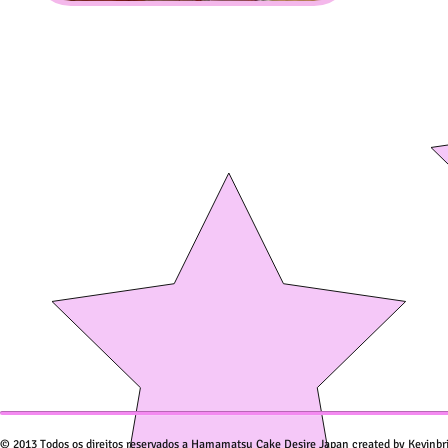
© 2013 Todos os direitos reservados a Hamamatsu Cake Desire Japan created by Kevinbr