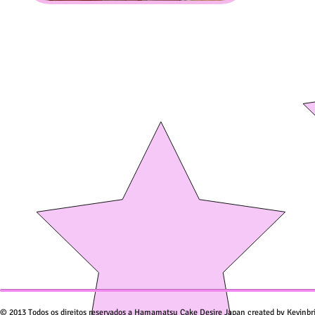
© 2013 Todos os direitos reservados a Hamamatsu Cake Desire Japan created by Kevinbr