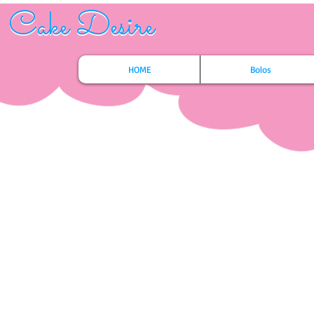
Cake Desire
Cake Desire
HOME
Bolos